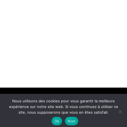
CRÉATION DE MASCOTTES
ILLUSTRATIONS COMPOSITES
PENN IMMOBILIER
CLINIQUE SAINTE CROIX
Nous utilisons des cookies pour vous garantir la meilleure
expérience sur notre site web. Si vous continuez à utiliser ce
© 2019 FLT Graphisme –
Mentions légales
site, nous supposerons que vous en êtes satisfait.
Ok
Non